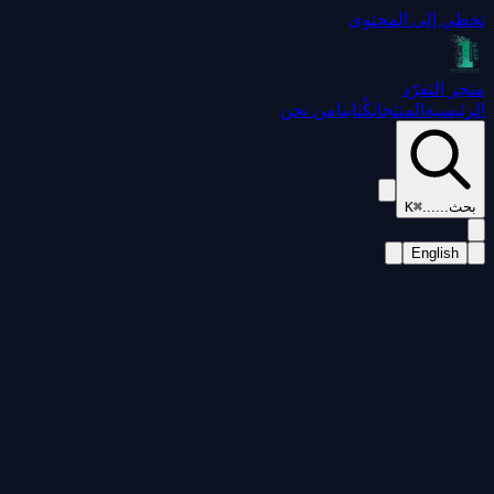
تخطي إلى المحتوى
متجر التفرّد
الرئيسية
المنتجات
كُتابنا
من نحن
بحث...
...
⌘K
English